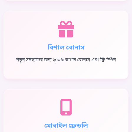
বিশাল বোনাস
নতুন সদস্যদের জন্য ২০০% স্বাগত বোনাস এবং ফ্রি স্পিন
মোবাইল ফ্রেন্ডলি