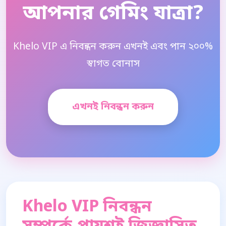
আপনার গেমিং যাত্রা?
Khelo VIP এ নিবন্ধন করুন এখনই এবং পান ২০০%
স্বাগত বোনাস
এখনই নিবন্ধন করুন
Khelo VIP নিবন্ধন