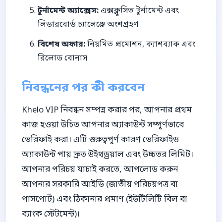
টুর্নামেন্ট অ্যাক্সেস:
এক্সক্লুসিভ টুর্নামেন্ট এবং
লিডারবোর্ড চ্যালেঞ্জে অংশগ্রহণ
বিশেষ অফার:
নিয়মিত প্রমোশন, ক্যাশব্যাক এবং
রিলোড বোনাস
নিবন্ধনের পর কী করবেন
Khelo VIP নিবন্ধন সম্পন্ন করার পর, আপনার প্রথম
কাজ হওয়া উচিত আপনার অ্যাকাউন্ট সম্পূর্ণভাবে
ভেরিফাই করা। এটি গুরুত্বপূর্ণ কারণ ভেরিফাইড
অ্যাকাউন্ট পায় দ্রুত উইথড্রয়াল এবং উচ্চতর লিমিট।
আপনার পরিচয় যাচাই করতে, আপলোড করুন
আপনার সরকারি আইডি (জাতীয় পরিচয়পত্র বা
পাসপোর্ট) এবং ঠিকানার প্রমাণ (ইউটিলিটি বিল বা
ব্যাংক স্টেটমেন্ট)।