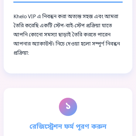
Khelo VIP এ নিবন্ধন করা অত্যন্ত সহজ এবং আমরা
তৈরি করেছি একটি স্টেপ-বাই-স্টেপ প্রক্রিয়া যাতে
আপনি কোনো সমস্যা ছাড়াই তৈরি করতে পারেন
আপনার অ্যাকাউন্ট। নিচে দেওয়া হলো সম্পূর্ণ নিবন্ধন
প্রক্রিয়া:
১
রেজিস্ট্রেশন ফর্ম পূরণ করুন