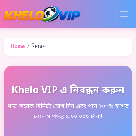
Home
নিবন্ধন
Khelo VIP এ নিবন্ধন করুন
মাত্র কয়েক মিনিটে যোগ দিন এবং পান ২০০% স্বাগত
বোনাস পর্যন্ত ১,০০,০০০ টাকা