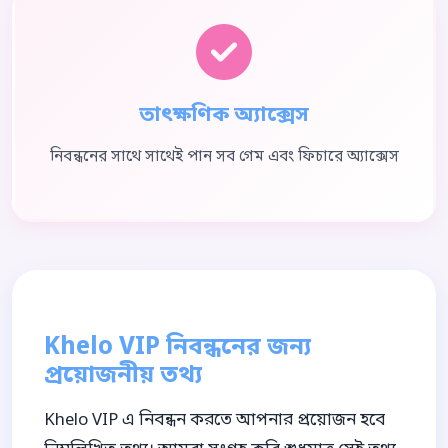
তাৎক্ষণিক অ্যাক্সেস
নিবন্ধনের সাথে সাথেই পান সব গেম এবং ফিচারে অ্যাক্সেস
Khelo VIP নিবন্ধনের জন্য
প্রয়োজনীয় তথ্য
Khelo VIP এ নিবন্ধন করতে আপনার প্রয়োজন হবে