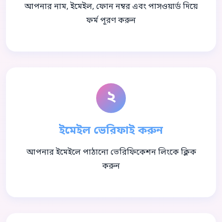
আপনার নাম, ইমেইল, ফোন নম্বর এবং পাসওয়ার্ড দিয়ে
ফর্ম পূরণ করুন
২
ইমেইল ভেরিফাই করুন
আপনার ইমেইলে পাঠানো ভেরিফিকেশন লিংকে ক্লিক
করুন