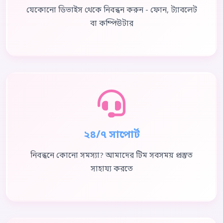
যেকোনো ডিভাইস থেকে নিবন্ধন করুন - ফোন, ট্যাবলেট
বা কম্পিউটার
২৪/৭ সাপোর্ট
নিবন্ধনে কোনো সমস্যা? আমাদের টিম সবসময় প্রস্তুত
সাহায্য করতে