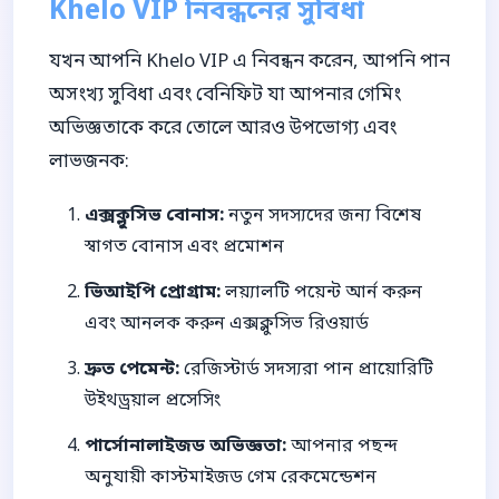
Khelo VIP নিবন্ধনের সুবিধা
যখন আপনি Khelo VIP এ নিবন্ধন করেন, আপনি পান
অসংখ্য সুবিধা এবং বেনিফিট যা আপনার গেমিং
অভিজ্ঞতাকে করে তোলে আরও উপভোগ্য এবং
লাভজনক:
এক্সক্লুসিভ বোনাস:
নতুন সদস্যদের জন্য বিশেষ
স্বাগত বোনাস এবং প্রমোশন
ভিআইপি প্রোগ্রাম:
লয়্যালটি পয়েন্ট আর্ন করুন
এবং আনলক করুন এক্সক্লুসিভ রিওয়ার্ড
দ্রুত পেমেন্ট:
রেজিস্টার্ড সদস্যরা পান প্রায়োরিটি
উইথড্রয়াল প্রসেসিং
পার্সোনালাইজড অভিজ্ঞতা:
আপনার পছন্দ
অনুযায়ী কাস্টমাইজড গেম রেকমেন্ডেশন