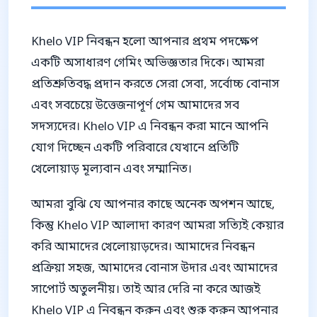
Khelo VIP নিবন্ধন হলো আপনার প্রথম পদক্ষেপ
একটি অসাধারণ গেমিং অভিজ্ঞতার দিকে। আমরা
প্রতিশ্রুতিবদ্ধ প্রদান করতে সেরা সেবা, সর্বোচ্চ বোনাস
এবং সবচেয়ে উত্তেজনাপূর্ণ গেম আমাদের সব
সদস্যদের। Khelo VIP এ নিবন্ধন করা মানে আপনি
যোগ দিচ্ছেন একটি পরিবারে যেখানে প্রতিটি
খেলোয়াড় মূল্যবান এবং সম্মানিত।
আমরা বুঝি যে আপনার কাছে অনেক অপশন আছে,
কিন্তু Khelo VIP আলাদা কারণ আমরা সত্যিই কেয়ার
করি আমাদের খেলোয়াড়দের। আমাদের নিবন্ধন
প্রক্রিয়া সহজ, আমাদের বোনাস উদার এবং আমাদের
সাপোর্ট অতুলনীয়। তাই আর দেরি না করে আজই
Khelo VIP এ নিবন্ধন করুন এবং শুরু করুন আপনার