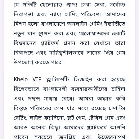
যে প্রতিটি খেলোয়াড় প্রাপ্য সেরা সেবা, সর্বোচ্চ
নিরাপত্তা এবং ন্যায্য গেমিং পরিবেশ। আমাদের
মিশন হলো বাংলাদেশে অনলাইন গেমিং ইন্ডাস্ট্রিতে
নতুন মান স্থাপন করা এবং খেলোয়াড়দের একটি
বিশ্বমানের প্ল্যাটফর্ম প্রদান করা যেখানে তারা
নিরাপদে এবং দায়িত্বশীলভাবে তাদের প্রিয় গেম
উপভোগ করতে পারে।
Khelo VIP প্ল্যাটফর্মটি ডিজাইন করা হয়েছে
বিশেষভাবে বাংলাদেশী ব্যবহারকারীদের চাহিদা
এবং পছন্দ মাথায় রেখে। আমরা অফার করি
বিস্তৃত পরিসরের গেম যার মধ্যে রয়েছে স্পোর্টস
বেটিং, লাইভ ক্যাসিনো, স্লট গেম, টেবিল গেম এবং
আরও অনেক কিছু। আমাদের প্ল্যাটফর্মে আপনি
পাবেন সবচেয়ে জনপ্রিয় এবং উত্তেজনাপূর্ণ