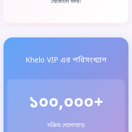
যেকোনো সময়।
Khelo VIP এর পরিসংখ্যান
১০০,০০০+
সক্রিয় খেলোয়াড়