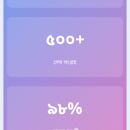
৫০০+
গেম সংগ্রহ
৯৮%