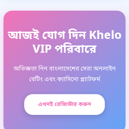
আজই যোগ দিন Khelo
VIP পরিবারে
অভিজ্ঞতা নিন বাংলাদেশের সেরা অনলাইন
বেটিং এবং ক্যাসিনো প্ল্যাটফর্ম
এখনই রেজিস্টার করুন