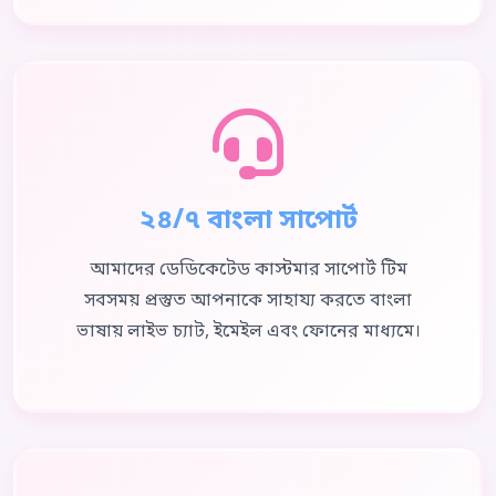
২৪/৭ বাংলা সাপোর্ট
আমাদের ডেডিকেটেড কাস্টমার সাপোর্ট টিম
সবসময় প্রস্তুত আপনাকে সাহায্য করতে বাংলা
ভাষায় লাইভ চ্যাট, ইমেইল এবং ফোনের মাধ্যমে।