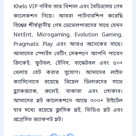
Khelo VIP গর্বিত তার বিশাল এবং বৈচিত্র্যময় গেম
কালেকশন নিয়ে। আমরা পার্টনারশিপ করেছি
বিশ্বের শীর্ষস্থানীয় গেম ডেভেলপারদের সাথে যেমন
NetEnt, Microgaming, Evolution Gaming,
Pragmatic Play এবং আরও অনেকের সাথে।
আমাদের স্পোর্টস বেটিং সেকশনে আপনি পাবেন
ক্রিকেট, ফুটবল, টেনিস, বাস্কেটবল এবং ৫০+
খেলায় বেট করার সুযোগ। আমাদের লাইভ
ক্যাসিনোতে রয়েছে রিয়েল ডিলারদের সাথে
ব্ল্যাকজ্যাক, রুলেট, বাকারা এবং পোকার।
আমাদের স্লট কালেকশনে আছে ৩০০+ টাইটেল
যার মধ্যে রয়েছে ক্লাসিক স্লট, ভিডিও স্লট এবং
প্রগ্রেসিভ জ্যাকপট স্লট।