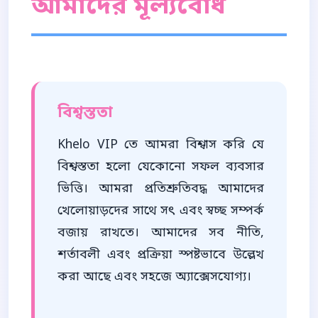
আমাদের মূল্যবোধ
বিশ্বস্ততা
Khelo VIP তে আমরা বিশ্বাস করি যে
বিশ্বস্ততা হলো যেকোনো সফল ব্যবসার
ভিত্তি। আমরা প্রতিশ্রুতিবদ্ধ আমাদের
খেলোয়াড়দের সাথে সৎ এবং স্বচ্ছ সম্পর্ক
বজায় রাখতে। আমাদের সব নীতি,
শর্তাবলী এবং প্রক্রিয়া স্পষ্টভাবে উল্লেখ
করা আছে এবং সহজে অ্যাক্সেসযোগ্য।