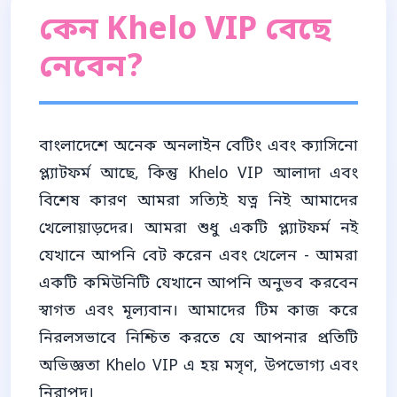
কেন Khelo VIP বেছে
নেবেন?
বাংলাদেশে অনেক অনলাইন বেটিং এবং ক্যাসিনো
প্ল্যাটফর্ম আছে, কিন্তু Khelo VIP আলাদা এবং
বিশেষ কারণ আমরা সত্যিই যত্ন নিই আমাদের
খেলোয়াড়দের। আমরা শুধু একটি প্ল্যাটফর্ম নই
যেখানে আপনি বেট করেন এবং খেলেন - আমরা
একটি কমিউনিটি যেখানে আপনি অনুভব করবেন
স্বাগত এবং মূল্যবান। আমাদের টিম কাজ করে
নিরলসভাবে নিশ্চিত করতে যে আপনার প্রতিটি
অভিজ্ঞতা Khelo VIP এ হয় মসৃণ, উপভোগ্য এবং
নিরাপদ।