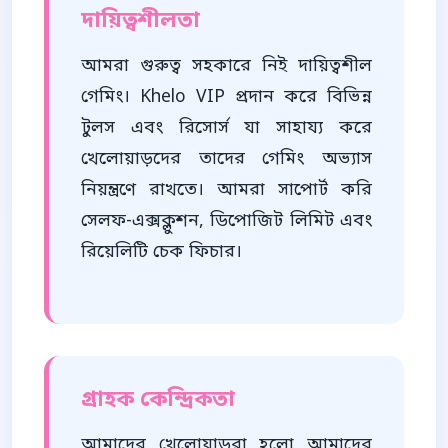
দায়িত্বশীলতা
আমরা গুরুত্ব সহকারে নিই দায়িত্বশীল
গেমিং। Khelo VIP প্রদান করে বিভিন্ন
টুলস এবং রিসোর্স যা সাহায্য করে
খেলোয়াড়দের তাদের গেমিং অভ্যাস
নিয়ন্ত্রণে রাখতে। আমরা সাপোর্ট করি
সেলফ-এক্সক্লুশন, ডিপোজিট লিমিট এবং
রিয়েলিটি চেক ফিচার।
গ্রাহক কেন্দ্রিকতা
আমাদের খেলোয়াড়রা হলো আমাদের