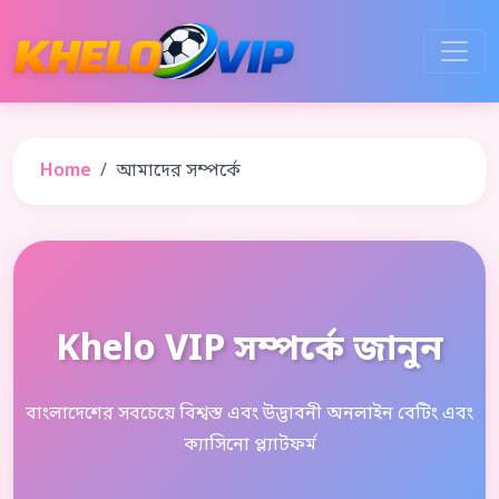
Home
আমাদের সম্পর্কে
Khelo VIP সম্পর্কে জানুন
বাংলাদেশের সবচেয়ে বিশ্বস্ত এবং উদ্ভাবনী অনলাইন বেটিং এবং
ক্যাসিনো প্ল্যাটফর্ম