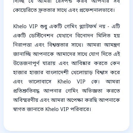
দিচ্ছি যে আমরা রেসপন্ড করব আপনার সব
কোয়েরিতে দ্রুততার সাথে এবং প্রফেশনালভাবে।
Khelo VIP শুধু একটি গেমিং প্ল্যাটফর্ম নয় - এটি
একটি ডেস্টিনেশন যেখানে বিনোদন মিলিত হয়
নিরাপত্তা এবং বিশ্বস্ততার সাথে। আমরা আমন্ত্রণ
জানাচ্ছি আপনাকে আমাদের সাথে যোগ দিতে এই
উত্তেজনাপূর্ণ যাত্রায় এবং আবিষ্কার করতে কেন
হাজার হাজার বাংলাদেশী খেলোয়াড় বিশ্বাস করে
এবং ভালোবাসে Khelo VIP কে। আমরা
প্রতিশ্রুতিবদ্ধ আপনার গেমিং অভিজ্ঞতা করতে
অবিস্মরণীয় এবং আমরা অপেক্ষা করছি আপনাকে
স্বাগত জানাতে Khelo VIP পরিবারে।